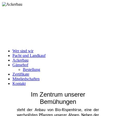
Slawischer Hof
Das Spezialitäten-Restaurant
Wer sind wir
Pacht und Landkauf
Ackerbau
Gänsehof
Bestellung
Zertifikate
Mitgliedschaften
Kontakt
Im Zentrum unserer
Bemühungen
steht der Anbau von Bio-Rispenhirse, eine der
wertvollsten Pflanzen unserer Ahnen. Neben der